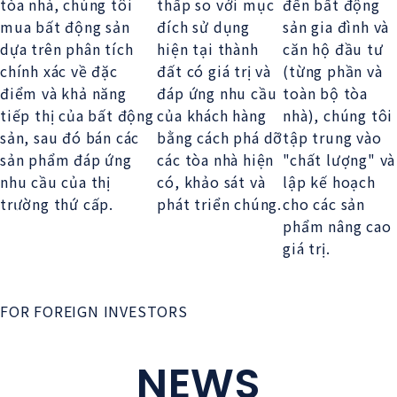
tòa nhà, chúng tôi
thấp so với mục
đến bất động
mua bất động sản
đích sử dụng
sản gia đình và
dựa trên phân tích
hiện tại thành
căn hộ đầu tư
chính xác về đặc
đất có giá trị và
(từng phần và
điểm và khả năng
đáp ứng nhu cầu
toàn bộ tòa
tiếp thị của bất động
của khách hàng
nhà), chúng tôi
sản, sau đó bán các
bằng cách phá dỡ
tập trung vào
sản phẩm đáp ứng
các tòa nhà hiện
"chất lượng" và
nhu cầu của thị
có, khảo sát và
lập kế hoạch
trường thứ cấp.
phát triển chúng.
cho các sản
phẩm nâng cao
giá trị.
FOR FOREIGN INVESTORS
NEWS