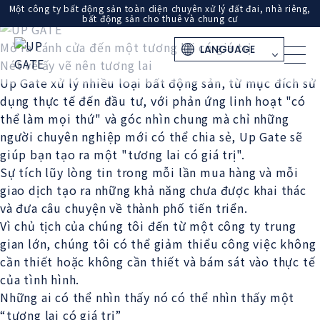
Một công ty bất động sản toàn diện chuyên xử lý đất đai, nhà riêng,
bất động sản cho thuê và chung cư
Mở ra cánh cửa đến một tương lai có giá trị
Nét vẽ ấy vẽ nên tương lai
Up Gate xử lý nhiều loại bất động sản, từ mục đích sử
dụng thực tế đến đầu tư, với phản ứng linh hoạt "có
thể làm mọi thứ" và góc nhìn chung mà chỉ những
người chuyên nghiệp mới có thể chia sẻ, Up Gate sẽ
giúp bạn tạo ra một "tương lai có giá trị".
Sự tích lũy lòng tin trong mỗi lần mua hàng và mỗi
giao dịch tạo ra những khả năng chưa được khai thác
và đưa câu chuyện về thành phố tiến triển.
Vì chủ tịch của chúng tôi đến từ một công ty trung
gian lớn, chúng tôi có thể giảm thiểu công việc không
cần thiết hoặc không cần thiết và bám sát vào thực tế
của tình hình.
Những ai có thể nhìn thấy nó có thể nhìn thấy một
“tương lai có giá trị”