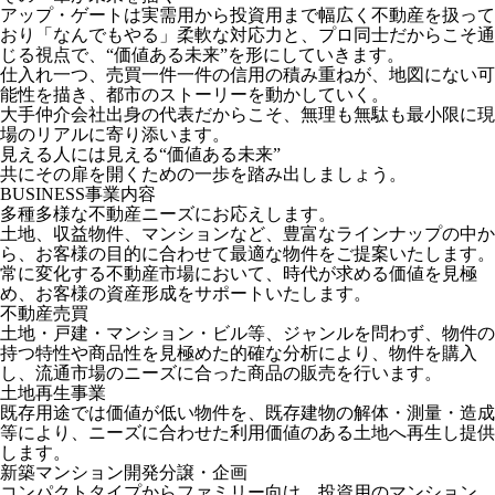
アップ・ゲートは実需用から投資用まで幅広く不動産を扱って
おり「なんでもやる」柔軟な対応力と、プロ同士だからこそ通
じる視点で、“価値ある未来”を形にしていきます。
仕入れ一つ、売買一件一件の信用の積み重ねが、地図にない可
能性を描き、都市のストーリーを動かしていく。
大手仲介会社出身の代表だからこそ、無理も無駄も最小限に現
場のリアルに寄り添います。
見える人には見える“価値ある未来”
共にその扉を開くための一歩を踏み出しましょう。
BUSINESS
事業内容
多種多様な不動産ニーズにお応えします。
土地、収益物件、マンションなど、豊富なラインナップの中か
ら、お客様の目的に合わせて最適な物件をご提案いたします。
常に変化する不動産市場において、時代が求める価値を見極
め、お客様の資産形成をサポートいたします。
不動産売買
土地・戸建・マンション・ビル等、ジャンルを問わず、物件の
持つ特性や商品性を見極めた的確な分析により、物件を購入
し、流通市場のニーズに合った商品の販売を行います。
土地再生事業
既存用途では価値が低い物件を、既存建物の解体・測量・造成
等により、ニーズに合わせた利用価値のある土地へ再生し提供
します。
新築マンション開発分譲・企画
コンパクトタイプからファミリー向け、投資用のマンション