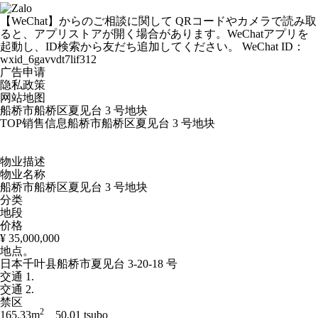
【WeChat】からのご相談に関して
QRコードやカメラで読み取
ると、アプリストアが開く場合があります。WeChatアプリを
起動し、ID検索から友だち追加してください。
WeChat ID：
wxid_6gavvdt7lif312
广告申请
隐私政策
网站地图
船桥市船桥区夏见台 3 号地块
TOP
销售信息
船桥市船桥区夏见台 3 号地块
物业描述
物业名称
船桥市船桥区夏见台 3 号地块
分类
地段
价格
¥ 35,000,000
地点。
日本千叶县船桥市夏见台 3-20-18 号
交通 1.
交通 2.
禁区
2
165.33m
50.01 tsubo