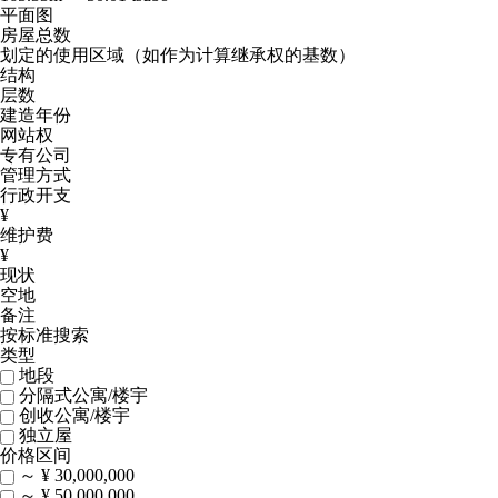
平面图
房屋总数
划定的使用区域（如作为计算继承权的基数）
结构
层数
建造年份
网站权
专有公司
管理方式
行政开支
¥
维护费
¥
现状
空地
备注
按标准搜索
类型
地段
分隔式公寓/楼宇
创收公寓/楼宇
独立屋
价格区间
～ ¥ 30,000,000
～ ¥ 50,000,000